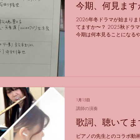
らっしゃると思いますが、 
今期、何見ます
ることもあるのです…！！ 
のときです。 美しい曲、壮
2026年冬ドラマが始まり
ではないのです…！ 汚い音
てますか〜？ 2025秋ドラ
求されたり、 スパイっぽく
今期は何本見ることになるや
た。...
第一話は終了して、 まだ見
あるのですが、 とりあえず
じ！ ちょっと12本は見続
はなると思うんですが… 楽
す！！ そしてこちらはアニメ
『カヤちゃんはコワくない』 
伴で、フルートを演奏させて
らもぜひ～！ （↓この動画
1月15日
ています！）
講師の演奏
歌詞、聴いてま
ピアノの先生とのコラボ動画