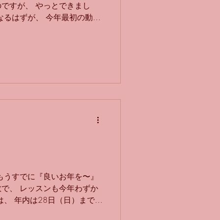
ですが、 やっとできまし
なるはずが、 今年最初の動画
ノの先生が、 『冬の曲』とし
は「冬」全然関係なかったら
子が合コンに行く話…」らしい
 てっきりスキー場で流れてる
それは「ゲレンデがとけるほ
ごっちゃごちゃ。。 この曲、
ト4 ↓ シャープ5 ↓ シャー
ーラス（1番）だけでもこんなに
それなのにとても自然に聞こ
です！！ ピアノの先生が、ア
2台の鍵盤でとても豪華にし
が豪華だと、演奏するのが楽
もうすでに『良いお年を〜』
で、 レッスンも今年わずか
は、 年内は28日（日）まで、
ります。 今年もたくさんの