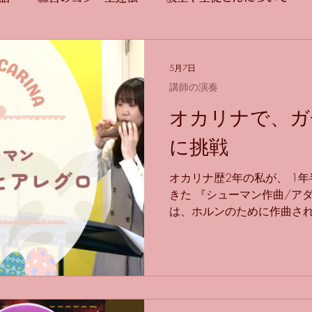
5月7日
講師の演奏
オカリナで、ガ
に挑戦
オカリナ歴2年の私が、 1
きた 『シューマン作曲/ア
は、ホルンのために作曲され
ホルンの人がみんなこの曲を
えてきていて知っていて、 
のを思い出し、 オカリナで
ナは、音量の変化がつけられ
大きくなるんじゃないの？
強く吹くと、確かに大きい