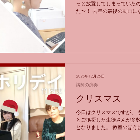
っと放置してしまっていたの
た〜！ 去年の最後の動画に
になってしまった…！ ピア
て選んでくれたこの曲… 実
しい…！ 歌詞が、 「女の
です… そうだったのか！？
曲かと思っていましたが… 
ど恋したい」でした…！ 頭
実は転調がとても多く、 フラッ
プ3 ↓ シャープ6 ワンコ
2025年12月25日
転調しているんですよ…！ 
講師の演奏
える… とてもすごすぎな曲
レンジまで考えてくれて、 
クリスマス
てくれました！！ アレンジ
しいですね～！！！
今日はクリスマスですが、 
とご挨拶した生徒さんが多数
となりました。 教室のほう
年明けは6日（火）からにな