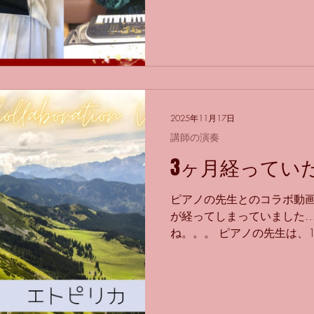
生徒さんにレッスンにお越し
になった一年でした！ 生徒
曲をたくさん知れた年でもあ
いました！ 来年も、楽しく
アノの先生とのコラボ動画、
の録音をもらっているのです
をつけられておらず… 以前
2025年11月17日
ーをお届けします…！
講師の演奏
3ヶ月経ってい
ピアノの先生とのコラボ動画
が経ってしまっていました…
ね。。。 ピアノの先生は、
ていたのですが、 私が発表
とで録りました！ 今回演奏
「エトピリカ」 情熱大陸と
す。 この曲をフルートで演