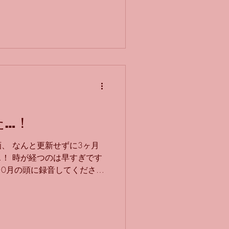
いただき、 私も色々と勉強
さんが持ってくる、 知らない
りました。 ありがとうござ
フルートを奏でましょう！ ピ
 ピアノの先生から、ピアノ
が、 私の激務につき全く手
に演奏したクリスマスナンバ
た…！
、 なんと更新せずに3ヶ月
！ 時が経つのは早すぎです
10月の頭に録音してくださっ
会前で忙しく、 やっとのやっ
した曲は、 葉加瀬太郎さんの
いう番組のエンディング曲で
奏するとですね… 冒頭の付点