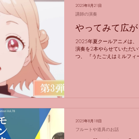
のグループです…？(違うか
2025年8月21日
いな〜！と思って、この人誰
講師の演奏
まはなんでしたっけ？)という
夏クールは、 ラウールさん
やってみて広が
た。初めて見たけど…！ ス
ってなったし、 本物のホス
2025年夏クールアニメは
スト見たことないけどw） 
演奏を2本やらせていただい
『愛の、がっこう。』は、 
つ、 『うたごえはミルフィ
昨日発売になりました！ https://ut
8/ TVerでも、Amazon
に〜！ もう1本は、『気絶
TOKYO MXなどで放送中
ィングしているので、 思い
が、 『気絶勇者と暗殺姫』
ングして、 アルトフルート
イっぽいアドリブをお願い
2025年8月18日
て、 とてもとても頑張った
フルートや道具のお話
た…！！ 私は音楽大学でク
の吹奏楽ではポップスも少