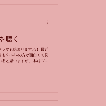
いんですよね… フイテミル
レ→ラの跳躍も難しかったで
い曲ですが……。 それと、中
の譜面を使用したので、 低音
、フルートでは吹けなかった
用しました。 そのせいで、高
それはそれで曲に合っていて
を聴く
奏したい曲を、なんとか工夫
、 フルートのために書かれた
ドラマも始まりますね！ 最近
には 大事になってきます
もYoutubeの方が面白くて見
ると思いますが、 私はTV大
すごくたくさん見るので、 同
んとはその話で盛り上がった
いアイドルなどはドラマで知る
いるおかげで、 中高生に話題
りします！笑 とはいえ、ス
があまりつきません…… め
ラウールは、たぶんどちらか