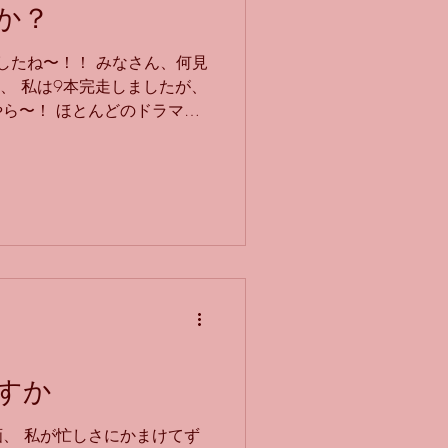
私は、下手な演奏を要求され
か？
それは劇伴のレコーディング
大な曲、カッコイイ曲…だけ
ましたね〜！！ みなさん、何見
や、ぐっちゃぐちゃの音を要
マ、 私は9本完走しましたが、
！と言われたこともありまし
ら〜！ ほとんどのドラマの
ることができていないものも
1話を見たドラマはこんな感
けられないので、 減らすことに
しみなドラマがたくさんで
ですが、 2026冬アニメ
テレ東 日曜17：30〜 劇
いただいております！ こち
の前半で流れている曲、演奏し
すか
、 私が忙しさにかまけてず