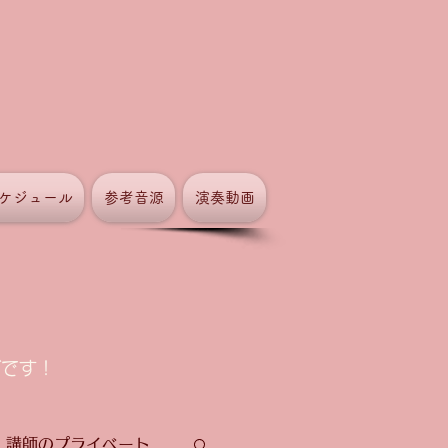
ケジュール
参考音源
演奏動画
グです！
講師のプライベート