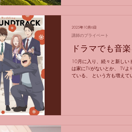
のリズムがめちゃくちゃ難し
マデ ワカラナカッタヨ。 
す…。 難しそうに聞こえな
間部。 今回、ヴァイオリン
2025年10月6日
の「ラ」まで出てきていて
講師のプライベート
ので、 アルトフルートを使
音が激しくなりましたが、 
ドラマでも音楽
よいのではないかと！ 「演
してやる。」 ということが
10月に入り、続々と新しい
曲ではない曲を演奏するとき
は家にTVがないとか、 TVより
ね！
ている、 という方も増えてい
好き人間で、 特にドラマは
じくドラマ大好きな生徒さ
りもします。 それと、 若
ことも多く、 ドラマを見て
にも、たまーについていけた
ノーマンとストーンズの区別
め、ふっか、ほくとくん、