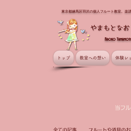
東京都練馬区羽沢の個人フルート教室。楽
Naoko Yamamoto 
トップ
教室への想い
体験レ
​当フ
全ての記事
フルートや道具のお