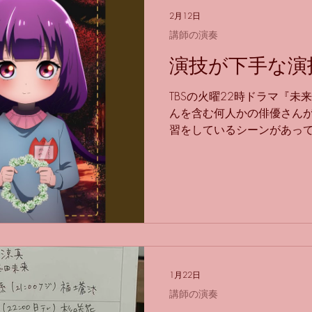
一緒に高くなってしまいます
2月12日
楽器の特性上ピッチがすご
講師の演奏
いけないのですが、 音楽的
演技が下手な演
で、♭ではなく、普通のミ
ミを出していたりします。 
TBSの火曜22時ドラマ『未
をオカリナで演奏するには
んを含む何人かの俳優さんが
が、 この曲を練習したこと
習をしているシーンがあって
ップできたと思います！ そ
してるんですけど、 ドラマ
と思うのですが、 1ヶ月で
の中の本当(？)なのか、 
ゴイ！！ 動画4：03の「
すぎだなぁと思って見ていま
時のドラマ『再会』では、 
手な演技』をしていて、 俳
ぁ〜と見ていました。 警察
に対して嘘を言うのですが、
定。 普通に見てたのですが
1月22日
すよね…！ では、フルート
講師の演奏
徒の皆さま、常に最高の演