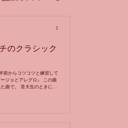
チのクラシック
年半前からコツコツと練習して
ダージョとアレグロ』 この曲
た曲で、 音大生のときに、
練習しているから よく聞こ
いい曲だなぁ〜と思っていた
挑戦してみました！！ オカリ
ない楽器です。 強く吹けば
と思われると思うのですが、
音にはなるのですがピッチも