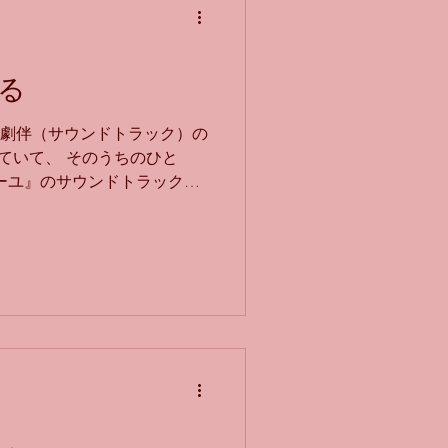
な…) ドラマを見ていて、うま
？と調べると ジャニーズ(い
ことも多いですね。 2025
が素晴らしかったと思いまし
る
タイル良すぎで、モデル！？
トに見えました。（本物のホ
、 劇伴（サウンドトラック）の
ラウールさんが出演していた
ていて、 そのうちのひと
以前にとても話題にな
ーユ』のサウンドトラックが
amille.com/music/post-
プライムでも見られますのでぜひ
勇者と暗殺姫』で、 こちらも
です！ 2本とも去年にレコーデ
出しながら聴いているのです
の方はたぶん23曲レコーディ
もピッコロもあって、 『スパ
します』と注文があったりし
記憶が、いま蘇ってきまし
ラシック音楽を学んで、 高校
しは演奏していましたけど上