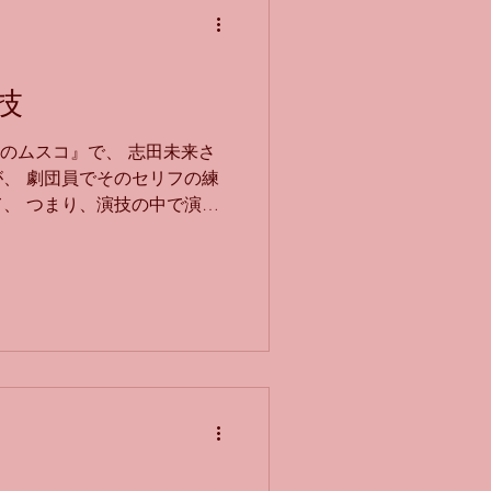
… 冒頭の♭ミの伸ばしは、
く低いので強く吹かなければ
には小さく演奏したい… なの
技
の指使いで息を弱く入れて♭
こういったクラシックの大曲
来のムスコ』で、 志田未来さ
いろいろな工夫が必要です
、 劇団員でそのセリフの練
で、技術的なことがレベルア
、 つまり、演技の中で演技
して、ピアノもすごく難しい
の中のお芝居なのか、ドラマ
仕上げていただきました。ス
見ていてちゃんとわかるの、すご
す…！ テレビ朝日の火曜21
瀬戸康史さんが、『演技が下
優さんって本当にすごいな
の取り調べで、 聞かれたこと
 その嘘が下手、という設
、よく考えたらすごいことで
の演奏はどうでしょうか？ 生
奏をしたいと思ってやってい