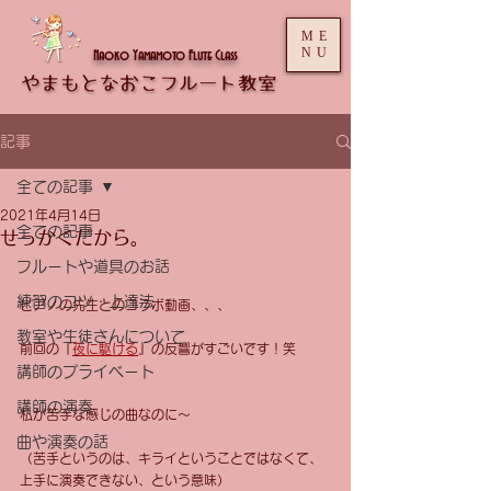
ME
NU
Naoko Yamamoto Flute Class
記事
全ての記事
2021年4月14日
全ての記事
せっかくだから。
フルートや道具のお話
練習のコツ・上達法
ピアノの先生とのコラボ動画、、、
教室や生徒さんについて
前回の『
夜に駆ける
』の反響がすごいです！笑
講師のプライベート
講師の演奏
私が苦手な感じの曲なのに〜
曲や演奏の話
（苦手というのは、キライということではなくて、
上手に演奏できない、という意味）