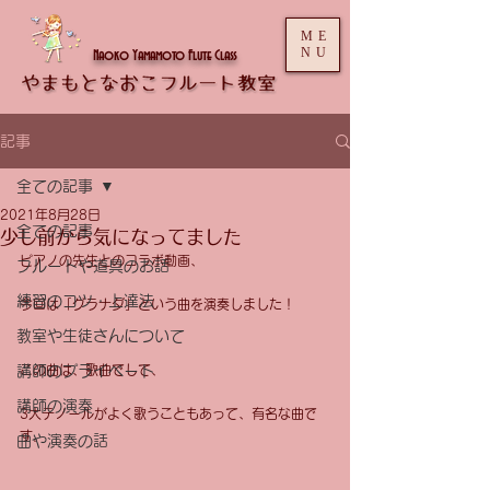
ME
NU
Naoko Yamamoto Flute Class
記事
全ての記事
2021年8月28日
全ての記事
少し前から気になってました
ピアノの先生とのコラボ動画、
フルートや道具のお話
練習のコツ・上達法
今回は「グラナダ」という曲を演奏しました！
教室や生徒さんについて
講師のプライベート
この曲は、歌曲でして、
講師の演奏
3大テノールがよく歌うこともあって、有名な曲で
す。
曲や演奏の話