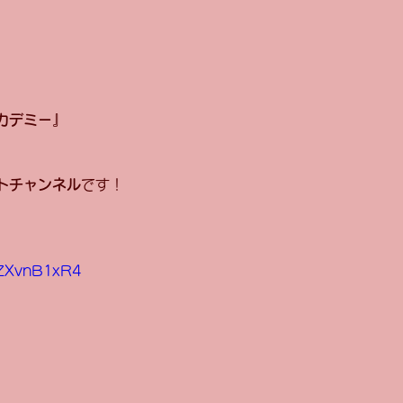
カデミー』
トチャンネル
です！
3ZXvnB1xR4