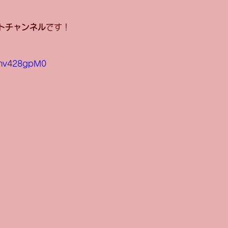
トチャンネル
です！
2nv428gpM0