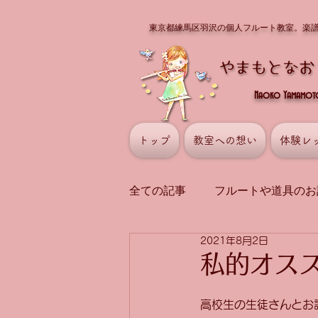
東京都練馬区羽沢の個人フルート教室。楽
Naoko Yamamoto 
トップ
教室への想い
体験レ
全ての記事
フルートや道具のお
2021年8月2日
講師の演奏
曲や演奏の話
私的オスス
高校生の生徒さんとお