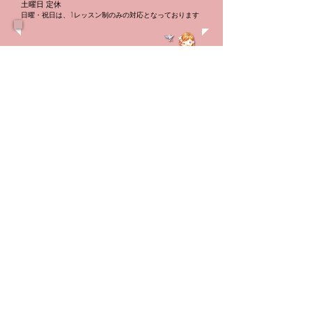
土曜日 定休
日曜・祝日は、1レッスン制のみの対応となっております
装飾音符の演奏
他の楽器から学
トップ
子供のためのフルートレッスン
大人のためのフルートレッスン
教室への想い
講師紹介
レッスン料金
体験レッスン
教室規約
発表会
アクセス
ブログ
お問い合わせ
生徒さんの声
よくある質問
アクセス
●歩いて通えます♪
東京メトロ有楽町線 氷川台駅 （徒歩９分）
西武有楽町線 新桜台駅 （徒歩８分）
東京メトロ有楽町線 小竹向原駅（徒歩１４分）
西武池袋線 江古田駅 （徒歩１６分）
西武池袋線 桜台駅（徒歩１７分）