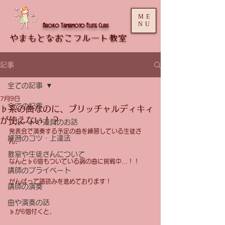
ME
NU
Naoko Yamamoto Flute Class
記事
全ての記事
7月9日
全ての記事
♭系の曲なのに、ブリッチャルディキィ
が使えない！？
フルートや道具のお話
発表会で演奏する予定の曲を練習している生徒さ
練習のコツ・上達法
ん、
教室や生徒さんについて
なんと♭6個もついている調の曲に挑戦中…！！
講師のプライベート
がんばって譜読みを進めております！
講師の演奏
曲や演奏の話
♭が6個付くと、