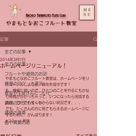
ME
NU
Naoko Yamamoto Flute Class
記事
全ての記事
2014年3月7日
全ての記事
ホームページリニューアル！
フルートや道具のお話
やまもとなおこフルート教室は、ホームページをリ
練習のコツ・上達法
ニューアルしようと、現在作成中です！ 
私、機械に弱いので、ひとつのことをやるにもかな
教室や生徒さんについて
り時間がかかっちゃって、いつになったら完成する
講師のプライベート
のか、自分でも全くわからない状況です、、、 
でも、たくさんの方に見てもらえるホームページに
講師の演奏
するために、がんばります！
#フルート教室
曲や演奏の話