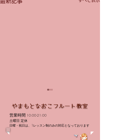
すべて表示
最新記事
営業時間
10:00-21:00
価格改定
土曜日 定休
日曜・祝日は、1レッスン制のみの対応となっております
トップ