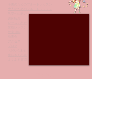
生徒さんの勇姿を見届け
子供のためのフルートレッスン
大人のためのフルートレッスン
に
教室への想い
講師紹介
レッスン料金
体験レッスン
教室規約
発表会
アクセス
ブログ
お問い合わせ
生徒さんの声
よくある質問
アクセス
●歩いて通えます♪
東京メトロ有楽町線 氷川台駅 （徒歩９分）
西武有楽町線 新桜台駅 （徒歩８分）
東京メトロ有楽町線 小竹向原駅（徒歩１４分）
西武池袋線 江古田駅 （徒歩１６分）
西武池袋線 桜台駅（徒歩１７分）
●自転車で通えます♪
東京メトロ有楽町線 平和台駅
西武池袋線 練馬駅
西武池袋線 桜台駅
●がんばれば!!自転車で通えます!!