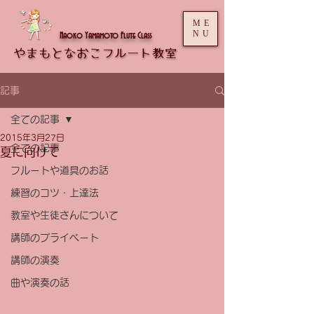
ME
NU
Naoko Yamamoto Flute Class
記事
全ての記事
2015年3月27日
全ての記事
夏に向けて
フルートや道具のお話
練習のコツ・上達法
教室や生徒さんについて
講師のプライベート
講師の演奏
曲や演奏の話