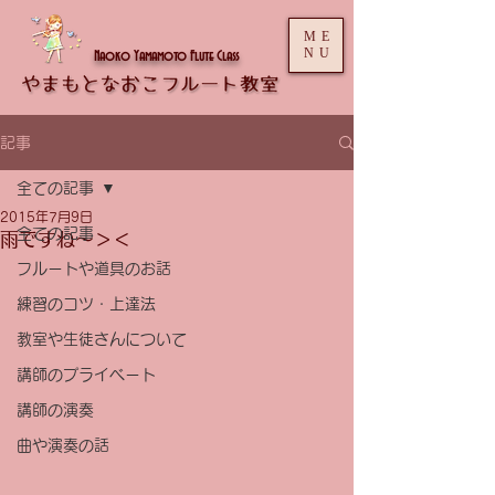
ME
NU
Naoko Yamamoto Flute Class
記事
全ての記事
2015年7月9日
全ての記事
雨ですね〜＞＜
フルートや道具のお話
練習のコツ・上達法
教室や生徒さんについて
講師のプライベート
講師の演奏
曲や演奏の話