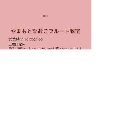
営業時間
10:00-21:00
価格改定
土曜日 定休
日曜・祝日は、1レッスン制のみの対応となっております
トップ
生徒さんの勇姿を見届け
子供のためのフルートレッスン
大人のためのフルートレッスン
に
教室への想い
講師紹介
レッスン料金
体験レッスン
教室規約
発表会
アクセス
ブログ
お問い合わせ
生徒さんの声
よくある質問