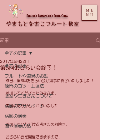
ME
NU
Naoko Yamamoto Flute Class
記事
全ての記事
2017年5月22日
全ての記事
第6回おさらい会終了！
フルートや道具のお話
昨日、第6回おさらい会が無事に終了いたしました！
練習のコツ・上達法
参加してくださったみなさま、
教室や生徒さんについて
講師のプライベート
本当にありがとうございました！
講師の演奏
参加していただける皆さまのお陰で、
曲や演奏の話
おさらい会を開催できますので、