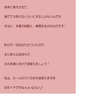
身体に覚えさせて、
寝てても吹けるくらいにするしかないんです。
本当に、本番の経験と、練習あるのみなのです！
昨日で一旦区切りがついたので、
また新たな気持ちで、
次の本番に向けて頑張りましょう！
私は、ホールのクジ引きを頑張ります笑
厄年イヤですねぇ(● ˃̶͈̀ロ˂̶͈́)੭ꠥ⁾⁾
すべて表示
最新記事