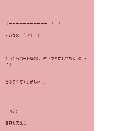
えーーーーーーーーーーー！！！！
まさかの下向き！！！
だったらパート譜のほうを下向きにしてちょうだい
よ！
と思うのでありました…。
（教訓）
音符も男性も、