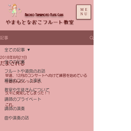
ME
NU
Naoko Yamamoto Flute Class
記事
全ての記事
2018年8月27日
全ての記事
だまされる
フルートや道具のお話
早速、12月のコンサートへ向けて練習を始めている
練習のコツ・上達法
生徒さんのレッスンで、
教室や生徒さんについて
久々に発見してしまった！！
講師のプライベート
これ。
講師の演奏
曲や演奏の話