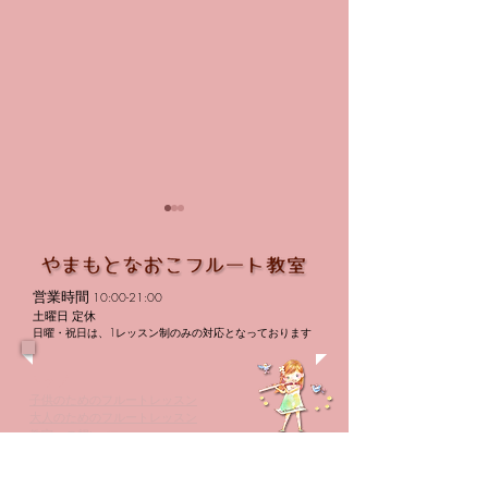
営業時間
10:00-21:00
価格改定
土曜日 定休
日曜・祝日は、1レッスン制のみの対応となっております
トップ
生徒さんの勇姿を見届け
子供のためのフルートレッスン
大人のためのフルートレッスン
に
教室への想い
講師紹介
レッスン料金
体験レッスン