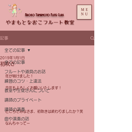
ME
NU
Naoko Yamamoto Flute Class
記事
全ての記事
2019年1月1日
全ての記事
初吹き
フルートや道具のお話
年が明けました！
練習のコツ・上達法
今年もよろしくお願いいたします！
教室や生徒さんについて
講師のプライベート
講師の演奏
ところでみなさま、初吹きは終わりましたか？笑
曲や演奏の話
なんちゃってー