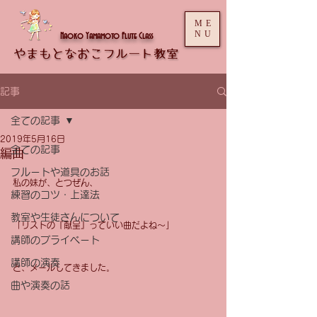
ME
NU
Naoko Yamamoto Flute Class
記事
全ての記事
2019年5月16日
全ての記事
編曲
フルートや道具のお話
私の妹が、とつぜん、
練習のコツ・上達法
教室や生徒さんについて
「リストの『献呈』っていい曲だよね〜」
講師のプライベート
講師の演奏
と、メールしてきました。
曲や演奏の話