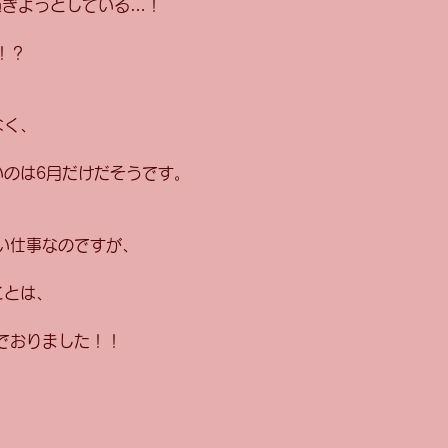
過ぎようとしている…！
！？
なく、
いのは6月だけだそうです。
い仕事なのですが、
ことは、
でおりました！！