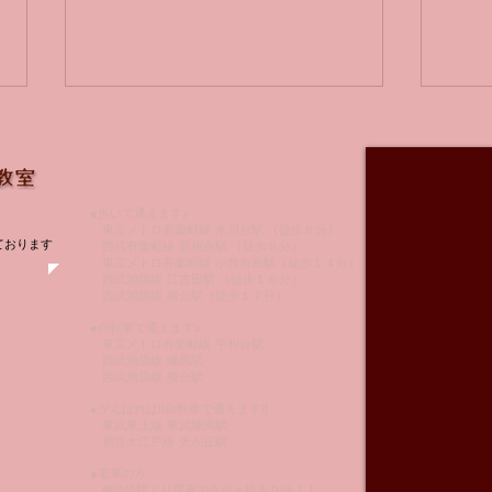
アクセス
●歩いて通えます♪
ドレ
東京メトロ有楽町線 氷川台駅 （徒歩９分）
指は合ってる！
ております
西武有楽町線 新桜台駅 （徒歩８分）
東京メトロ有楽町線 小竹向原駅（徒歩１４分）
西武池袋線 江古田駅 （徒歩１６分）
西武池袋線 桜台駅（徒歩１７分）
●自転車で通えます♪
東京メトロ有楽町線 平和台駅
西武池袋線 練馬駅
西武池袋線 桜台駅
●がんばれば!!自転車で通えます!!
東武東上線 東武練馬駅
都営大江戸線 光が丘駅
●電車の方
JR池袋駅より電車で９分＋徒歩９分！！