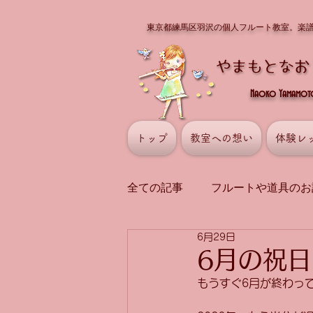
東京都練馬区羽沢の個人フルート教室。楽
Naoko Yamamoto 
トップ
教室への想い
体験レ
全ての記事
フルートや道具のお
6月29日
講師の演奏
曲や演奏の話
6月の祝日
もうすぐ6月が終わっ