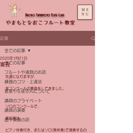
ME
NU
Naoko Yamamoto Flute Class
記事
全ての記事
2020年7月21日
全ての記事
審査
フルートや道具のお話
先週になりますが、
練習のコツ・上達法
某コンクールの審査をしてきました。
教室や生徒さんについて
講師のプライベート
ソロのコンクールで、
講師の演奏
参加者は、
曲や演奏の話
ピアノ伴奏付き、またはソロ(無伴奏)で演奏するの