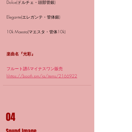
Dolce(ドルチェ・頭部管銀)
Elegante(エレガンテ・管体銀)
10k Maesta(マエスタ・管体10k)
楽曲名『光彩』
フルート譜&マイナスワン販売
hhttps://booth.pm/ja/items/2166922
04
Sound Image