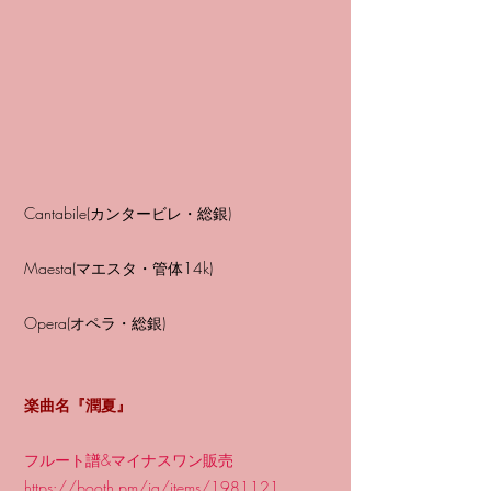
Cantabile(カンタービレ・総銀)
Maesta(マエスタ・管体14k)
Opera(オペラ・総銀)
楽曲名『潤夏』
フルート譜&マイナスワン販売
https://booth.pm/ja/items/1981121