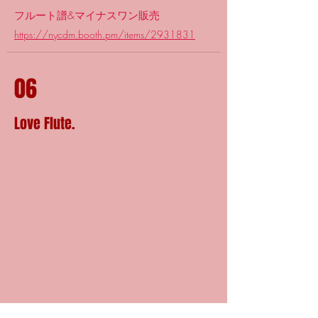
フルート譜&マイナスワン販売
https://nycdm.booth.pm/items/2931831
06
Love Flute.