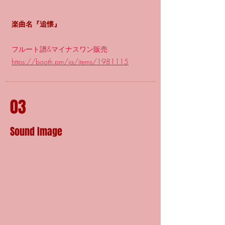
楽曲名『追懐』
フルート譜&マイナスワン販売
https://booth.pm/ja/items/1981115
03
Sound Image