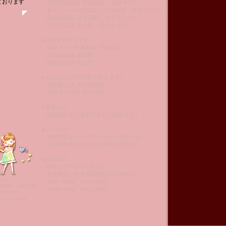
ております
西武有楽町線 新桜台駅 （徒歩８分）
東京メトロ有楽町線 小竹向原駅（徒歩１４分）
西武池袋線 江古田駅 （徒歩１６分）
西武池袋線 桜台駅（徒歩１７分）
●自転車で通えます♪
東京メトロ有楽町線 平和台駅
西武池袋線 練馬駅
西武池袋線 桜台駅
●がんばれば!!自転車で通えます!!
東武東上線 東武練馬駅
都営大江戸線 光が丘駅
●電車の方
JR池袋駅より電車で９分＋徒歩９分！！
●バスの方
JR赤羽駅よりバスで２５分＋徒歩４分！！
（赤羽駅東口より高円寺駅北口行き）
●お車の方
DY桜台2丁目パーキング
最大料金・駐車後24時間以内/800円
ved.
8:00〜20:00 20分/100円
断転載・無断使用
20:00〜8:00 60分/100円
てください。
ite, text and