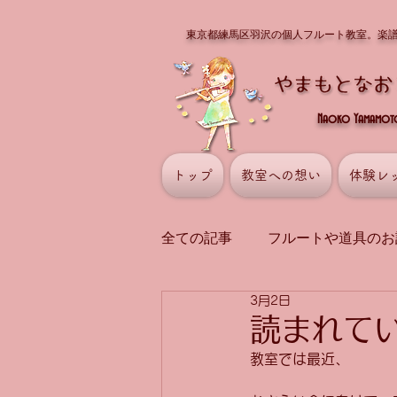
東京都練馬区羽沢の個人フルート教室。楽
Naoko Yamamoto 
トップ
教室への想い
体験レ
全ての記事
フルートや道具のお
3月2日
講師の演奏
曲や演奏の話
読まれて
教室では最近、