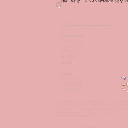
日曜・祝日は、1レッスン制のみの対応となっ
生徒さんの勇姿を見届けに
トップ
子供のためのフルートレッスン
大人のためのフルートレッスン
教室への想い
講師紹介
レッスン料金
体験レッスン
教室規約
発表会
アクセス
ブログ
お問い合わせ
生徒さんの声
よくある質問
​© 2009-2025 Naoko Yamamoto Flute Class All Rights Reser
当フルート教室のウェブサイトの内容、テキスト、画像等の無
を固く禁じます。すでに転載している場合には、直ちに削除し
Unauthorized copying and replication of the contents of this s
images are strictly prohibited.
東京都練馬区 updated 2026.07.26.