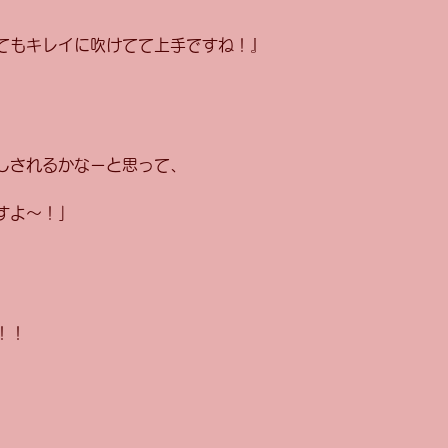
てもキレイに吹けてて上手ですね！』
しされるかなーと思って、
すよ〜！」
！！