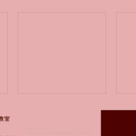
アクセス
6月
●歩いて通えます♪
東京メトロ有楽町線 氷川台駅 （徒歩９分）
指は合ってる！