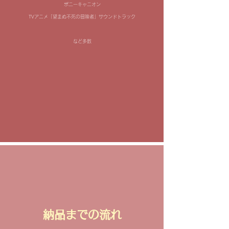
ポニーキャニオン
TVアニメ「望まぬ不死の冒険者」サウンドトラック
​など多数
納品までの流れ