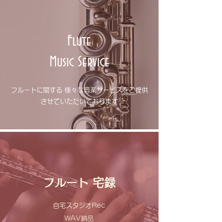
Flute
​Music Service
フルートに関する 様々な音楽サービスをご提供
させていただいております
フルート 宅録
自宅スタジオRec
WAV納品