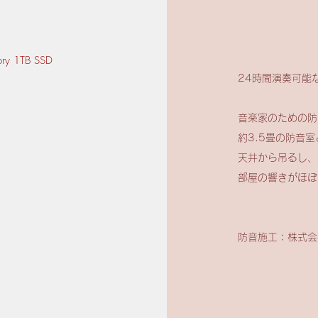
ry 1TB SSD
24時間演奏可能
音楽家のための防
約3.5畳の防音
天井から吊るし、
部屋の響きがほぼ
​防音施工：株式