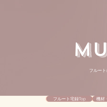
​M
フルート
フルート宅録Top
機材