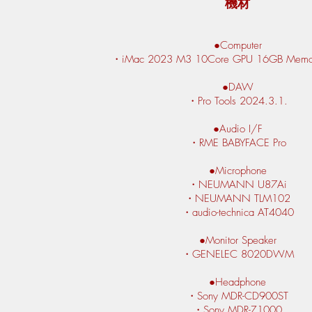
​機材
●​Computer
​・iMac 2023 M3 10Core GPU 16GB Memo
●DAW
・Pro Tools 2024.3.1.
●Audio I/F
・RME BABYFACE Pro
●Microphone
・NEUMANN U87Ai
・NEUMANN TLM102
​・audio-technica AT4040
●Monitor Speaker
・GENELEC 8020DWM
●Headphone
・Sony MDR-CD900ST
​・Sony MDR-Z1000